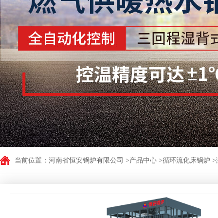
低氮型燃气蒸汽锅炉
立式电加热热水锅炉
WNSL型油气炉
卧式电加热蒸汽锅炉
CLSS型立式燃油（气）
立式电加热蒸汽锅炉
低氮型燃气蒸汽锅炉
卧式电加热热水锅炉
燃气热风炉
LSS系列立式燃油(气
LSS贯流锅炉
CLHS型立式燃油燃气
WNS系列卧式燃油（气
蒸汽发生器
无烟浴暖锅炉
CWNS系列燃油（气）卧
卧式电蒸汽发生器
立卧式浴暖专用锅炉
当前位置：
河南省恒安锅炉有限公司
>
产品中心
>
循环流化床锅炉
>
<> 低氮燃气蒸汽发生
卧式无烟数控浴池专
卧式生物质蒸汽发生
生物质发生器
立式燃气蒸汽发生器